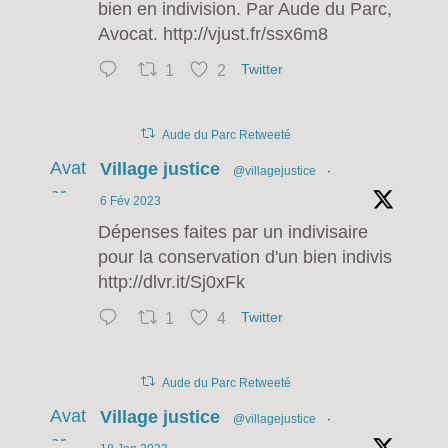
bien en indivision. Par Aude du Parc,
Avocat. http://vjust.fr/ssx6m8
1
2
Twitter
Aude du Parc Retweeté
Avat
Village justice
@villagejustice
·
ar
6 Fév 2023
Dépenses faites par un indivisaire
pour la conservation d'un bien indivis
http://dlvr.it/Sj0xFk
1
4
Twitter
Aude du Parc Retweeté
Avat
Village justice
@villagejustice
·
ar