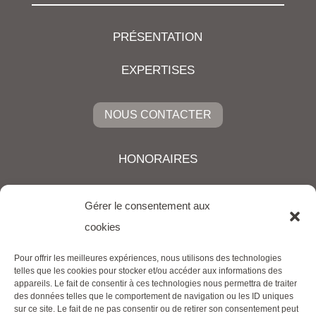
PRÉSENTATION
EXPERTISES
NOUS CONTACTER
HONORAIRES
ACTUALITÉS
Gérer le consentement aux
cookies
Pour offrir les meilleures expériences, nous utilisons des technologies
telles que les cookies pour stocker et/ou accéder aux informations des
appareils. Le fait de consentir à ces technologies nous permettra de traiter
des données telles que le comportement de navigation ou les ID uniques
sur ce site. Le fait de ne pas consentir ou de retirer son consentement peut